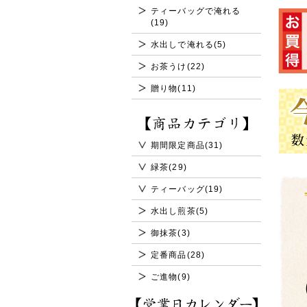
ティーバッグで淹れる
(19)
水出しで淹れる(5)
お茶うけ(22)
贈り物(11)
期間限定商品(31)
緑茶(29)
ティーバッグ(19)
水出し煎茶(5)
御抹茶(3)
定番商品(28)
ご進物(9)