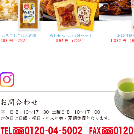
2025年09月26日
新商品アップいたしました!
秋の特別茶「秋だし煎茶」や秋のお試し特撰セット、今月の逸
で、ぜひお試しください。
2025年08月22日
新商品アップしました!
うもろこしごはんの素
ぬれせんべい 2袋セット
あゆ甘露
初秋のお試し特撰セット、今月の逸品、初秋の厳選茶器などを
583 円 （税込）
594 円 （税込）
1,382 円 
い。
2025年07月18日
新商品アップしました!
盛夏のお試し特撰セット、今月の逸品、厳選茶器などをアップ
2025年05月21日
送料無料対象金額が変更になりま
本日より送料無料金額が5,800円以上に変更となりました。
2025年05月07日
新商品アップしました!
新茶の特撰セット、今月の逸品、厳選茶器などをアップいたし
2025年03月14日
新茶 ご予約承り中!
本日より新茶のご予約が始まりました。
おいしい新茶を各種取り揃えておりますので、ぜひご利用くだ
2025年03月14日
新商品アップしました!