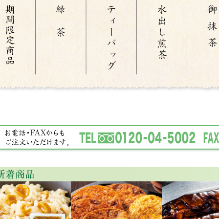
2026年01月16日
商品アップいたしました!
早春のお得な特撰セット、今月の逸品、早春の厳選茶器をアッ
2025年12月04日
年末年始の休業のお知らせ・ご注
12月28日(日)～1月4日(日)は、休業いたします。
年末年始は大変混み合いますので、ご注文はお早めにお願いい
ネット注文の年内最終発送は、12月27日の午前中までのご注
なお、商品の在庫状況により年明けのご対応となる場合がござ
休業期間中に頂いたご注文は、1月5日より順次発送いたします
2025年11月14日
新商品アップいたしました!
冬の特別限定茶「蔵出し煎茶 雪牡丹」や「品評会入賞茶」、冬
茶器をアップいたしましたので、ぜひお試しください。
2025年10月17日
新商品アップいたしました!
特別茶「さえみどり」や晩秋のお試し特撰セット、今月の逸品
で、ぜひお試しください。
2025年10月15日
プレゼント『やわらかくんさき』
プレゼントの『やわらかくんさき』の内容量が70gから58gに
ご了承くださいませ。