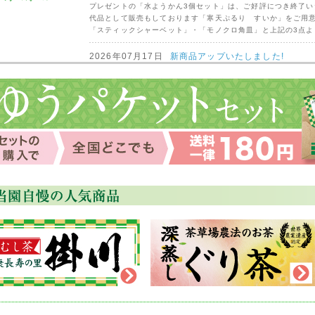
プレゼントの「水ようかん3個セット」は、ご好評につき終
代品として販売もしております「寒天ぷるり すいか」
「スティックシャーベット」・「モノクロ角皿」と上記の3点
2026年07月17日
新商品アップいたしました!
盛夏のお得な特撰セット、夏の贈り物、今月の逸品、盛夏の厳
お試しください。
2026年06月25日
プレゼント終了のお知らせ
プレゼントの『瑠璃小紋角皿2枚組』は大変ご好評の為、終了い
申し訳ございませんが、陶器ご希望の場合は次回プレゼントの『
ださい。
2026年06月17日
新商品アップいたしました!
夏のお試し特撰セットや、夏の贈り物、今月の逸品、夏の厳選
ください。
2026年06月03日
【停電】
本日(6/3)台風の影響で、停電しておりました。
現在(13時)は復旧しております。
ご迷惑をお掛けして、申し訳ございません。
2026年05月19日
新商品アップいたしました!
新茶 初夏のお得な特撰セット、今月の逸品、初夏の厳選茶器な