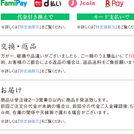
入荷待ちとなります。(1/29(木)入荷予定です。)
ご了承くださいませ。
また「吉祥花深鉢」「餅入りもなか」でしたら、直ぐの発送が
よろしくお願いいたします。
2024年11月15日
新商品アップいたしました!
期間限定の特別茶「品評会入賞茶」や「蔵出し煎茶」、冬のお
などをアップいたしましたので、ぜひお試しください。
2024年10月31日
プレゼントの『野の花マグ 黄色
プレゼントの『野の花マグ 黄色』は大変ご好評の為、終了い
代品としまして色違いの青をご用意いたしました。
ご了承くださいませ。
2024年10月18日
新商品アップいたしました!
引き続き好評!秋の特別茶「秋だし煎茶」や新商品「さえみどり
厳選茶器をアップいたしましたので、ぜひお試しください。
2024年09月18日
本日フジテレビ系の『ホンマでっか!?TV』にて「痩せ
茶"パワーSP」を放送!
今回のテーマは「飲んでキレイに!正しいお茶の選び方SP」。
る塾)と堀未央奈を迎えて、どのお茶を選べば健康でキレイな身