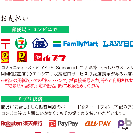
毎年好評の謝恩蔵払いセールや今月の逸品、春の厳選茶器をア
い。
2026年05月12日
プレゼント入荷待ちのお知らせ
申し訳ございませんが、プレゼントの「とろろちりめん」は
入荷待ちとなります。15日(金)入荷予定です。
ご了承くださいませ。
2025年02月21日
新商品アップいたしました!
春のお試し特撰セット、今月の逸品、春の厳選茶器などをアッ
2025年01月24日
新商品アップいたしました!
期間限定の特別茶「品評会入賞茶」や「さえみどり」、早春の
茶器などをアップいたしましたので、ぜひお試しください。
2025年01月06日
新商品アップいたしました!
旧年は格別なご愛顧を賜り厚く御礼申し上げます。
本年も美味しいお茶をお届けできますよう
社員一同、さらに精進してまいります。
深蒸し茶の初売り特撰セット、厳選急須、今月の逸品等をアッ
2026年01月27日
プレゼント入荷待ちのお知らせ
申し訳ございませんが、プレゼントの「小豆島のり」は