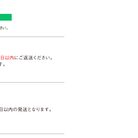
出来ます。
試し特撰セット、今月の逸品、冬の厳選茶器
』終了のお知らせ
たしました。
」、晩秋の特撰セット、今月の逸品、晩秋の
体質・がん予防・美肌!驚異の"お
ゲストに、無類のお茶好きである田辺智加(ぼ
体を作れるのか、評論家軍団が伝授する!どの