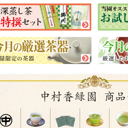
ださい。
2026年05月19日
プレゼント終了のお知らせ
プレゼントの『ボタニカル深鉢』『抹茶オムレット』は大変ご
終了いたしました。ご了承くださいませ。
代品としまして『若葉うつし深鉢』『きんつば』をご用意いた
『とろろちりめん』『若葉うつし深鉢』『きんつば』よりお選
2026年05月07日
新商品アップいたしました!
新商品のお茶「遥かな余韻」、「雨桜の杜」や新茶特撰セット
しましたので、ぜひお試しください。
2026年03月16日
新商品アップいたしました!
謝恩蔵払いセール、今月の逸品、春の厳選茶器をアップいたし
2026年03月13日
プレゼント終了のお知らせ
プレゼントの『梅花中鉢』と『ミレービスケット』は大変ご好
申し訳ございませんが、次回お便り掲載のプレゼント『花むす
す。
ご了承ください。
2026年02月16日
新商品アップいたしました!
新商品のお菓子「慈の雨桜」や、春のお得な特撰セット、今月
ので、ぜひお試しください。