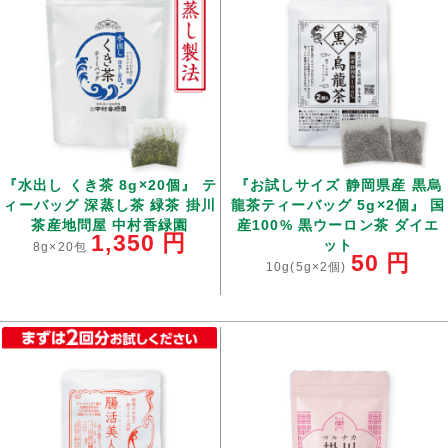
『水出し くき茶 8g×20個』 テ
『お試しサイズ 静岡県産 黒烏
ィーバッグ 深蒸し茶 緑茶 掛川
龍茶ティーバッグ 5g×2個』 国
茶産地問屋 中村香緑園
産100% 黒ウーロン茶 ダイエ
1,350
円
ット
8g×20包
50
円
10g(5g×2個)