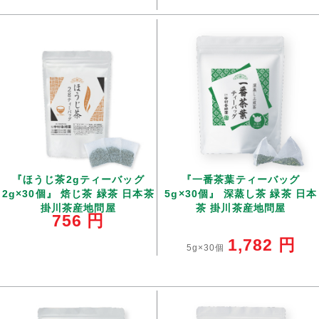
『ほうじ茶2gティーバッグ
『一番茶葉ティーバッグ
2g×30個』 焙じ茶 緑茶 日本茶
5g×30個』 深蒸し茶 緑茶 日本
掛川茶産地問屋
茶 掛川茶産地問屋
756
円
1,782
円
5g×30個