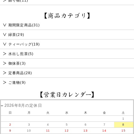
贈り物(11)
期間限定商品(31)
緑茶(29)
ティーバッグ(19)
水出し煎茶(5)
御抹茶(3)
定番商品(28)
ご進物(9)
2026年8月の定休日
日
月
火
水
木
金
土
1
2
3
4
5
6
7
8
9
10
11
12
13
14
15