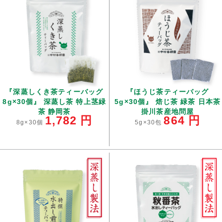
『深蒸しくき茶ティーバッグ
『ほうじ茶ティーバッグ
8g×30個』 深蒸し茶 特上茎緑
5g×30個』 焙じ茶 緑茶 日本茶
茶 静岡茶
掛川茶産地問屋
1,782
円
864
円
8g×30個
5g×30包