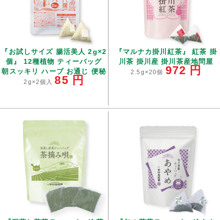
『お試しサイズ 腸活美人 2g×2
『マルナカ掛川紅茶』 紅茶 掛
個』 12種植物 ティーバッグ
川茶 掛川産 掛川茶産地問屋
972
円
朝スッキリ ハーブ お通じ 便秘
2.5g×20個
85
円
2g×2個入