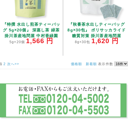
『特撰 水出し煎茶ティーバッ
『秋番茶水出しティーバッグ
グ 5g×20個』 深蒸し茶 緑茶
8g×30包』 ポリサッカライド
掛川茶産地問屋 中村香緑園
糖質対策 掛川茶産地問屋
1,566
円
1,620
円
5g×20個
8g×30包
1
2
次へ>>
価格順
新着順
表示件数