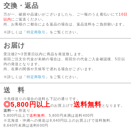
交換・返品
万が一、破損や品違いがございましたら、ご一報のうえ着払いにて
10日
以内
にご返送ください。
尚、お客様のご都合による返品の場合は、返品送料をご負担願います。
※詳しくは「
特定商取引
」をご覧ください。
お届け
受注後2〜3営業日以内に商品を発送致します。
前回ご注文分代金が未納の場合は、前回分の代金ご入金確認後、5日以
内の発送となります。
尚、在庫の関係や天候等で遅れる場合がございます。
※詳しくは「
特定商取引
」をご覧ください。
送 料
※先様送りの場合の送料も下記の通りです。
◎5,800円以上
送料無料
のお買上げで
となります。
送料
一ヶ所送り：
5,800円以上で
送料無料
、5,800円未満は送料400円
※北海道・沖縄への発送は8,640円以上のお買上げで送料無料、
8,640円未満は送料600円