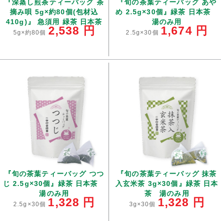
『深蒸し煎茶ティーバッグ 茶
『旬の茶葉ティーバッグ あや
摘み唄 5g×約80個(包材込
め 2.5g×30個』緑茶 日本茶
410g)』 急須用 緑茶 日本茶
湯のみ用
2,538
円
1,674
円
5g×約80個
2.5g×30個
『旬の茶葉ティーバッグ つつ
『旬の茶葉ティーバッグ 抹茶
じ 2.5g×30個』緑茶 日本茶
入玄米茶 3g×30個』緑茶 日本
湯のみ用
茶 湯のみ用
1,328
円
1,328
円
2.5g×30個
3g×30個