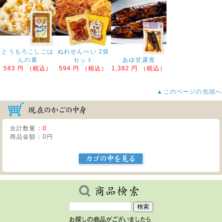
とうもろこしごは
ぬれせんべい 2袋
んの素
セット
あゆ甘露煮
583 円 （税込）
594 円 （税込）
1,382 円 （税込）
▲このページの先頭へ
合計数量：
0
商品金額：
0円