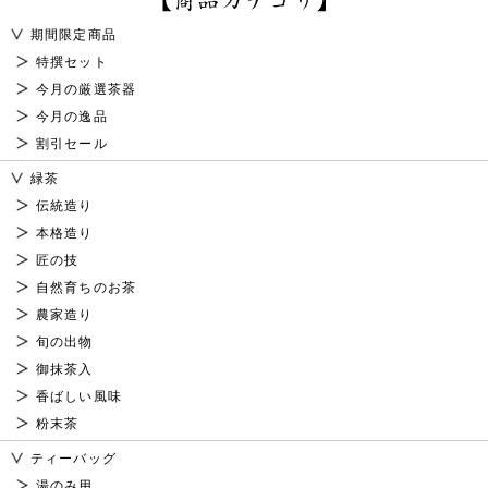
期間限定商品
特撰セット
今月の厳選茶器
今月の逸品
割引セール
緑茶
伝統造り
本格造り
匠の技
自然育ちのお茶
農家造り
旬の出物
御抹茶入
香ばしい風味
粉末茶
ティーバッグ
湯のみ用