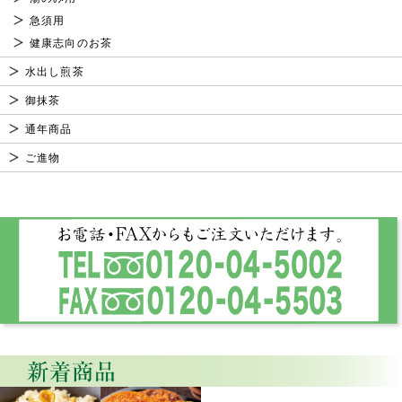
急須用
健康志向のお茶
水出し煎茶
御抹茶
通年商品
ご進物