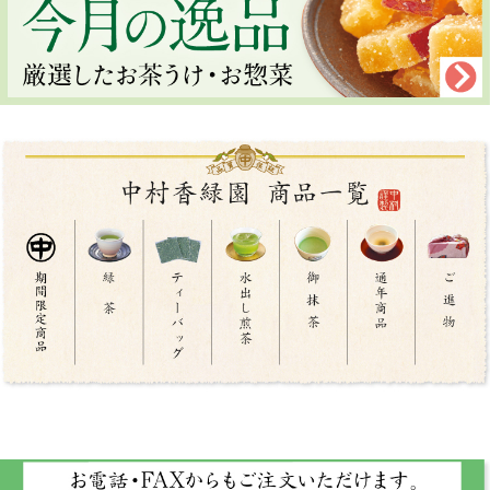
け、厳選茶器をアップいたしましたので、ぜひお試しください。
2026年03月16日
新商品アップいたしました!
謝恩蔵払いセール、今月の逸品、春の厳選茶器をアップいたしましたので、ぜひお
試しください。
2026年03月13日
プレゼント終了のお知らせ
プレゼントの『梅花中鉢』と『ミレービスケット』は大変ご好評の為、終了いたし
ました。
申し訳ございませんが、次回お便り掲載のプレゼント『花むすび中鉢』か『ふんわ
りまんじゅう』となります。
ご了承ください。
2026年02月16日
新商品アップいたしました!
新商品のお菓子「慈の雨桜」や、春のお得な特撰セット、今月の逸品、春の厳選茶
器をアップいたしましたので、ぜひお試しください。
2026年01月16日
商品アップいたしました!
早春のお得な特撰セット、今月の逸品、早春の厳選茶器をアップいたしましたの
で、ぜひお試しください。
2025年12月04日
年末年始の休業のお知らせ・ご注文について
12月28日(日)～1月4日(日)は、休業いたします。
年末年始は大変混み合いますので、ご注文はお早めにお願いいたします。