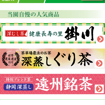
インターネット、FAX、お葉書でのご注文・お問い合わせは受け付けております
が、商品の発送・お問い合わせのお返事は17日(月)より順次対応させていただきま
す。
何卒ご理解いただきますよう、よろしくお願い申し上げます。
2026年07月17日
新商品アップいたしました!
盛夏のお得な特撰セット、夏の贈り物、今月の逸品、盛夏の厳選茶器などをアップ
いたしましたので、ぜひお試しください。
2026年06月25日
プレゼント終了のお知らせ
プレゼントの『瑠璃小紋角皿2枚組』は大変ご好評の為、終了いたしました。
申し訳ございませんが、陶器ご希望の場合は次回プレゼントの『モノクロ角皿(1
枚)』となります。ご了承ください。
2026年08月17日
臨時休業のお知らせ
誠に勝手ながら、下記の日程でお休みさせていただきます。
9月12日(土)
インターネット、FAX、おはがきでのご注文・お問い合わせは受け付けております
が、商品の発送・お問い合わせのお返事は9/14(月)より順次対応させていただきま
す。