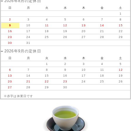
2026年8月の定休日
入荷待ちとなります。(1/29(木)入荷予定です。)
ご了承くださいませ。
日
月
火
水
木
金
土
1
また「吉祥花深鉢」「餅入りもなか」でしたら、直ぐの発送が出来ます。
2
3
4
5
6
7
8
よろしくお願いいたします。
9
10
11
12
13
14
15
16
17
18
19
20
21
22
2024年11月15日
新商品アップいたしました!
23
24
25
26
27
28
29
期間限定の特別茶「品評会入賞茶」や「蔵出し煎茶」、冬のお試し特撰セット、今
30
31
月の逸品、冬の厳選茶器などをアップいたしましたので、ぜひお試しください。
2026年9月の定休日
2024年10月31日
プレゼントの『野の花マグ 黄色』終了のお知らせ
日
月
火
水
木
金
土
プレゼントの『野の花マグ 黄色』は大変ご好評の為、終了いたしました。
1
2
3
4
5
代品としまして色違いの青をご用意いたしました。
6
7
8
9
10
11
12
ご了承くださいませ。
13
14
15
16
17
18
19
2024年10月18日
新商品アップいたしました!
20
21
22
23
24
25
26
27
28
29
30
引き続き好評!秋の特別茶「秋だし煎茶」や新商品「さえみどり」、晩秋の特撰セッ
ト、今月の逸品、晩秋の厳選茶器をアップいたしましたので、ぜひお試しくださ
※赤字は休業日です
い。
2024年09月18日
本日フジテレビ系の『ホンマでっか!?TV』にて「痩せ体質・がん予
防・美肌!驚異の"お茶"パワーSP」を放送!
今回のテーマは「飲んでキレイに!正しいお茶の選び方SP」。ゲストに、無類のお