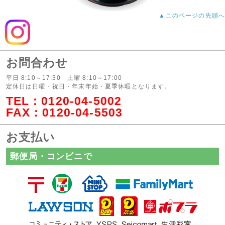
茶好きである田辺智加(ぼる塾)と堀未央奈を迎えて、どのお茶を選べば健康でキレイ
な身体を作れるのか、評論家軍団が伝授する!どのお茶を飲めば、どんな効果が得ら
▲このページの先頭へ
れるのか?ここでしか見ることのできない、最新お茶情報をお見逃しなく!
▼烏龍茶の流行はピンク・レディーの発言?
▼毎日の緑茶で「痩せ体質」&「がん予防」
▼そば茶で「美肌」&「便秘」にルイボス茶
お問合わせ
▼玉露で「集中力・免疫力」UP
平日 8:10～17:30 土曜 8:10～17:00
2024年09月11日
定休日は日曜・祝日・年末年始・夏季休暇となります。
『全国茶審査技術競技大会』で社長中村が七段昇段&9位入賞を果たし
TEL：
0120-04-5002
ました!
FAX：0120-04-5503
9月7日(土)に、大阪・堺市にて全国茶業連合青年団主催『第71回全国茶審査技術競
技大会』が開催されました。
7月に静岡県茶業青年団主催の予選会にて入賞し、静岡県茶青の代表選手10名の1人
お支払い
として出場しました。
中村は今回で4回目の全国大会出場になります。
郵便局・コンビニで
通称「闘茶会」「茶歌舞伎」等と呼ばれ、お茶のプロの若手による‟利き茶”大会で
す。
全国より13団体、特別選手枠を含む137名が参加し、「茶の審査技術・鑑別能力」
を競う4種目を行いました。
競技の結果、40点満点中37点を取り「個人の部」で全国9位に入賞、また七段位認
定を受け無事昇段しました!