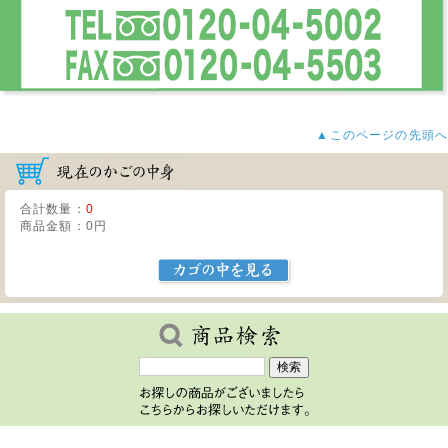
ネット注文の年内最終発送は、12月27日の午前中までのご注文とさせていただきま
す。
なお、商品の在庫状況により年明けのご対応となる場合がございますのでご了承く
ださい。
休業期間中に頂いたご注文は、1月5日より順次発送いたします。
▲このページの先頭へ
2025年11月14日
新商品アップいたしました!
冬の特別限定茶「蔵出し煎茶 雪牡丹」や「品評会入賞茶」、冬のお試し特撰セッ
ト、今月の逸品、冬の厳選茶器をアップいたしましたので、ぜひお試しください。
合計数量：
0
2025年10月17日
新商品アップいたしました!
商品金額：
0円
特別茶「さえみどり」や晩秋のお試し特撰セット、今月の逸品、晩秋の厳選茶器を
アップいたしましたので、ぜひお試しください。
2025年10月15日
プレゼント『やわらかくんさき』 内容量変更のお知らせ
プレゼントの『やわらかくんさき』の内容量が70gから58gに変更となります。
ご了承くださいませ。
2025年09月26日
新商品アップいたしました!
秋の特別茶「秋だし煎茶」や秋のお試し特撰セット、今月の逸品、秋の厳選茶器を
アップいたしましたので、ぜひお試しください。