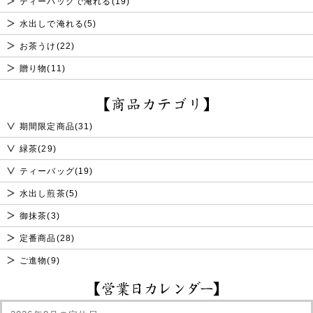
ティーバッグで淹れる(19)
2026年05月12日
プレゼント入荷待ちのお知らせ
申し訳ございませんが、プレゼントの「とろろちりめん」は
水出しで淹れる(5)
入荷待ちとなります。15日(金)入荷予定です。
ご了承くださいませ。
お茶うけ(22)
贈り物(11)
2025年02月21日
新商品アップいたしました!
春のお試し特撰セット、今月の逸品、春の厳選茶器などをアップいたしましたの
で、ぜひお試しください。
2025年01月24日
新商品アップいたしました!
期間限定商品(31)
期間限定の特別茶「品評会入賞茶」や「さえみどり」、早春のお試し特撰セット、
緑茶(29)
今月の逸品、早春の厳選茶器などをアップいたしましたので、ぜひお試しくださ
い。
ティーバッグ(19)
2025年01月06日
新商品アップいたしました!
水出し煎茶(5)
旧年は格別なご愛顧を賜り厚く御礼申し上げます。
御抹茶(3)
本年も美味しいお茶をお届けできますよう
社員一同、さらに精進してまいります。
定番商品(28)
深蒸し茶の初売り特撰セット、厳選急須、今月の逸品等をアップいたしましたの
ご進物(9)
で、ぜひお試しください。
2026年01月27日
プレゼント入荷待ちのお知らせ
申し訳ございませんが、プレゼントの「小豆島のり」は