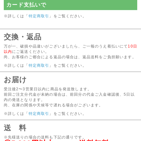
ありがとうございます。リンク先の中日新聞WEB版からもご覧いただけます。
カード支払いで
2024年07月12日
新商品アップいたしました!
※詳しくは「
特定商取引
」をご覧ください。
盛夏のお試し特撰セットや、今月の逸品、盛夏の厳選茶器をアップいたしましたの
で、ぜひお試しください。
交換・返品
2024年05月17日
新商品アップいたしました!
限定新茶や初夏のお試しセット、今月の逸品、初夏の厳選茶器をアップいたしまし
万が一、破損や品違いがございましたら、ご一報のうえ着払いにて
10日
たので、ぜひお試しください。
以内
にご返送ください。
尚、お客様のご都合による返品の場合は、返品送料をご負担願います。
2024年05月17日
プレゼント終了のお知らせ
※詳しくは「
特定商取引
」をご覧ください。
プレゼントの『フタ付小鉢ミモザ』は大変ご好評の為、終了いたしました。
申し訳ございませんが、プレゼントは『お茶小まん』となります。
お届け
ご了承ください。
受注後2〜3営業日以内に商品を発送致します。
2024年05月01日
新商品アップいたしました!
前回ご注文分代金が未納の場合は、前回分の代金ご入金確認後、5日以
限定新茶や深蒸し新茶の特撰セット、今月の逸品をアップいたしましたので、ぜひ
内の発送となります。
お試しください。
尚、在庫の関係や天候等で遅れる場合がございます。
※詳しくは「
特定商取引
」をご覧ください。
2024年03月14日
新茶 ご予約承り中!
本日より新茶のご予約が始まりました。
送 料
おいしい新茶を各種取り揃えておりますので、ぜひご利用ください。
※先様送りの場合の送料も下記の通りです。
2025年03月14日
新商品アップいたしました!