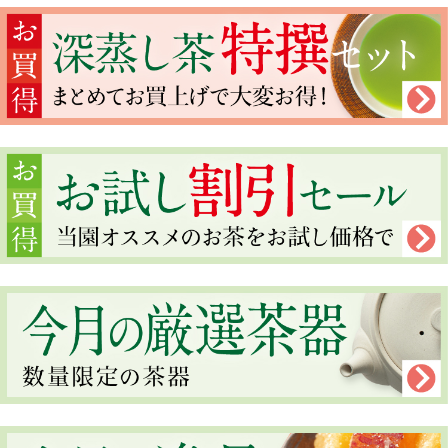
何卒ご理解いただきますよう、よろしくお願い申し上げます。
2026年06月17日
新商品アップいたしました!
夏のお試し特撰セットや、夏の贈り物、今月の逸品、夏の厳選茶器をアップいたし
ましたので、ぜひお試しください。
2026年06月03日
【停電】
本日(6/3)台風の影響で、停電しておりました。
現在(13時)は復旧しております。
ご迷惑をお掛けして、申し訳ございません。
2026年05月19日
新商品アップいたしました!
新茶 初夏のお得な特撰セット、今月の逸品、初夏の厳選茶器などをアップいたしま
したので、ぜひお試しください。
2026年05月19日
プレゼント終了のお知らせ
プレゼントの『ボタニカル深鉢』『抹茶オムレット』は大変ご好評の為、
終了いたしました。ご了承くださいませ。
代品としまして『若葉うつし深鉢』『きんつば』をご用意いたしました。
『とろろちりめん』『若葉うつし深鉢』『きんつば』よりお選びくださいませ。
2026年05月07日
新商品アップいたしました!
新商品のお茶「遥かな余韻」、「雨桜の杜」や新茶特撰セット、美味しいお茶う