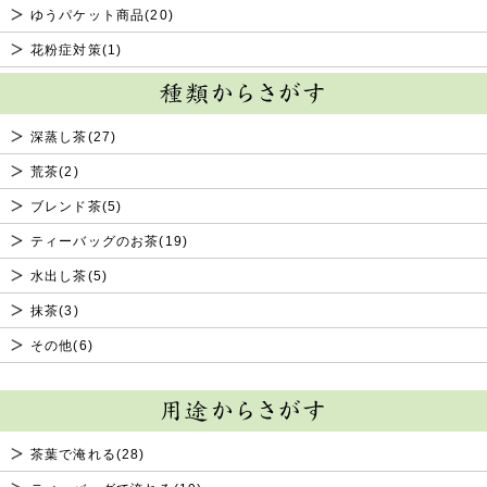
ゆうパケット商品(20)
2025年08月22日
新商品アップしました!
初秋のお試し特撰セット、今月の逸品、初秋の厳選茶器などをアップいたしました
花粉症対策(1)
ので、ぜひお試しください。
2025年07月18日
新商品アップしました!
盛夏のお試し特撰セット、今月の逸品、厳選茶器などをアップいたしましたので、
深蒸し茶(27)
ぜひお試しください。
荒茶(2)
2025年05月21日
送料無料対象金額が変更になりました。
ブレンド茶(5)
本日より送料無料金額が5,800円以上に変更となりました。
ティーバッグのお茶(19)
2025年05月07日
新商品アップしました!
新茶の特撰セット、今月の逸品、厳選茶器などをアップいたしましたので、ぜひお
水出し茶(5)
試しください。
抹茶(3)
2025年03月14日
新茶 ご予約承り中!
その他(6)
本日より新茶のご予約が始まりました。
おいしい新茶を各種取り揃えておりますので、ぜひご利用ください。
2025年03月14日
新商品アップしました!
毎年好評の謝恩蔵払いセールや今月の逸品、春の厳選茶器をアップいたしましたの
茶葉で淹れる(28)
で、ぜひお試しください。