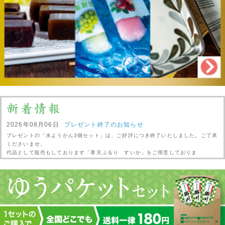
2026年08月06日
プレゼント終了のお知らせ
プレゼントの「水ようかん3個セット」は、ご好評につき終了いたしました。ご了承
くださいませ。
代品として販売もしております「寒天ぷるり すいか」をご用意しておりま
す。
「スティックシャーベット」・「モノクロ角皿」と上記の3点よりお選びくださ
い。
2026年08月06日
夏季休業のお知らせ
誠に勝手ながら、夏季休業として下記の期間お休みさせていただきます。
8月11日(火)～16日(日)