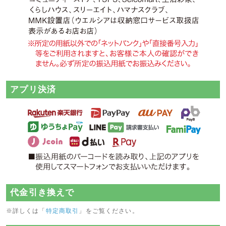
今後も研鑽に励み、これからも皆様に美味しいお茶を届けられるよう努めて参りま
す。
2024年09月02日
【祝5連覇】第78回全国茶品評会『深蒸し煎茶の部』で、掛川市が今年
も産地賞を受賞しました!!
静岡市にある静岡茶市場で開催された、『第78回全国茶品評会』の審査結果が発表
されました。
アプリ決済
『深蒸し煎茶の部』において、掛川市は成績優秀な市町村に送られる産地賞を今年
も受賞することができました。5年連続の受賞です!
通算26回目で全国最多記録を今年も更新しました。
2024年08月19日
新商品アップいたしました!
新商品の濃い粉茶や掛川産の掛川抹茶、掛川紅茶をアップいたしましたのでぜひお
試しください。また初秋のお試し特撰セットや、今月の逸品、初秋の厳選茶器もご
覧ください。
2024年08月16日
代金引き換えで
中日新聞の≪茶況≫にて中村香緑園の「静岡県産黒烏龍茶」が紹介され
ました!
※詳しくは「
特定商取引
」をご覧ください。
中日新聞さんの8月13日付の茶況欄に、大手通販サイトAmazonでご好評いただい
ている、当園の静岡県産黒烏龍茶についての記事が掲載されました。取材いただき