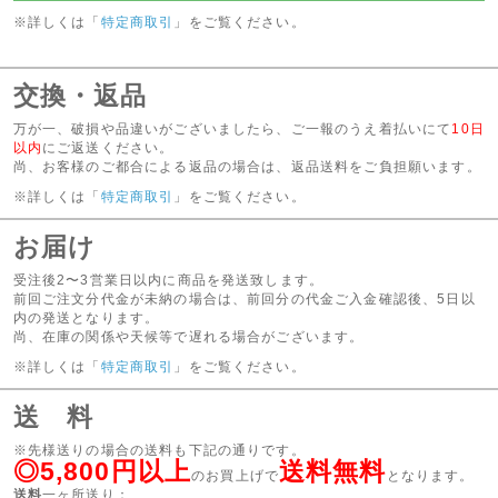
※詳しくは「
特定商取引
」をご覧ください。
交換・返品
万が一、破損や品違いがございましたら、ご一報のうえ着払いにて
10日
以内
にご返送ください。
尚、お客様のご都合による返品の場合は、返品送料をご負担願います。
※詳しくは「
特定商取引
」をご覧ください。
お届け
受注後2〜3営業日以内に商品を発送致します。
前回ご注文分代金が未納の場合は、前回分の代金ご入金確認後、5日以
内の発送となります。
尚、在庫の関係や天候等で遅れる場合がございます。
※詳しくは「
特定商取引
」をご覧ください。
送 料
※先様送りの場合の送料も下記の通りです。
◎5,800円以上
送料無料
のお買上げで
となります。
送料
一ヶ所送り：