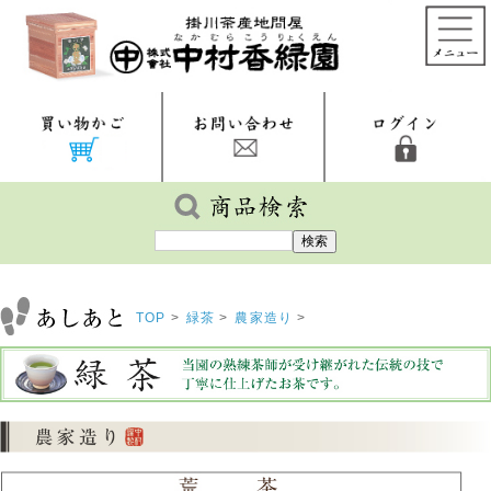
TOP
>
緑茶
>
農家造り
>
『荒茶 マルナカ雫 200g』 農家造り 深蒸し茶 緑茶 日
本茶 掛川茶産地問屋