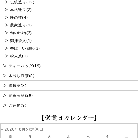
伝統造り(12)
本格造り(2)
匠の技(4)
農家造り(2)
旬の出物(3)
御抹茶入(1)
香ばしい風味(3)
粉末茶(1)
ティーバッグ(19)
水出し煎茶(5)
御抹茶(3)
定番商品(28)
ご進物(9)
2026年8月の定休日
日
月
火
水
木
金
土