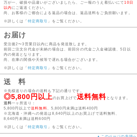
万が一、破損や品違いがございましたら、ご一報のうえ着払いにて
10日
以内
にご返送ください。
尚、お客様のご都合による返品の場合は、返品送料をご負担願います。
※詳しくは「
特定商取引
」をご覧ください。
お届け
受注後2〜3営業日以内に商品を発送致します。
前回ご注文分代金が未納の場合は、前回分の代金ご入金確認後、5日以
内の発送となります。
尚、在庫の関係や天候等で遅れる場合がございます。
※詳しくは「
特定商取引
」をご覧ください。
送 料
※先様送りの場合の送料も下記の通りです。
◎5,800円以上
送料無料
のお買上げで
となります。
送料
一ヶ所送り：
5,800円以上で
送料無料
、5,800円未満は送料400円
※北海道・沖縄への発送は8,640円以上のお買上げで送料無料、
8,640円未満は送料600円
※詳しくは「
特定商取引
」をご覧ください。
▲このページの先頭へ