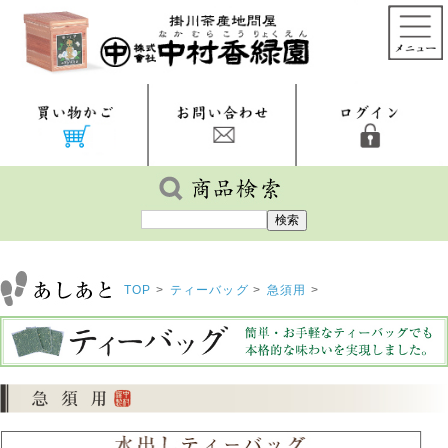
TOP
>
ティーバッグ
>
急須用
>
『秋番茶水出しティーバッグ 8g×30包』 ポリサッカ
ライド 糖質対策 掛川茶産地問屋