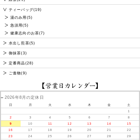
ティーバッグ(19)
湯のみ用(5)
急須用(5)
健康志向のお茶(7)
水出し煎茶(5)
御抹茶(3)
定番商品(28)
ご進物(9)
2026年8月の定休日
日
月
火
水
木
金
土
1
2
3
4
5
6
7
8
9
10
11
12
13
14
15
16
17
18
19
20
21
22
23
24
25
26
27
28
29