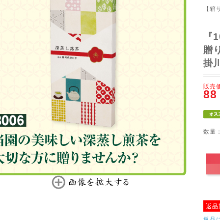
【箱サ
『
贈
掛
販売
88
数量
返品
返品