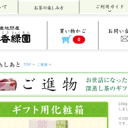
0
TOP
>
ご進物
>
『100g平袋用化粧箱』 ギフト 贈り物 贈答用 深蒸し茶 日本
10
しま
※1
です