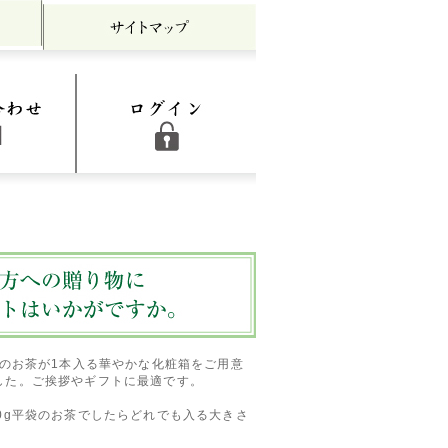
茶 掛川茶産地問屋 中村香緑園
0gのお茶が1本入る華やかな化粧箱をご用意
した。ご挨拶やギフトに最適です。
00g平袋のお茶でしたらどれでも入る大きさ
。