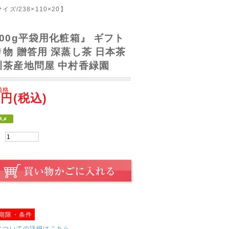
イズ/238×110×20】
100g平袋用化粧箱』 ギフト
り物 贈答用 深蒸し茶 日本茶
川茶産地問屋 中村香緑園
価格
円(税込)
：
期限・条件
についての詳細はこちら