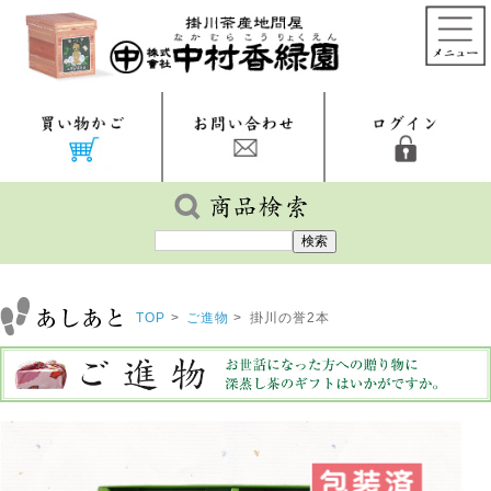
TOP
>
ご進物
>
掛川の誉2本