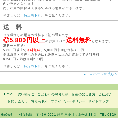
内の発送となります。
尚、在庫の関係や天候等で遅れる場合がございます。
※詳しくは「
特定商取引
」をご覧ください。
送 料
※先様送りの場合の送料も下記の通りです。
◎5,800円以上
送料無料
のお買上げで
となります。
送料
一ヶ所送り：
5,800円以上で
送料無料
、5,800円未満は送料400円
※北海道・沖縄への発送は8,640円以上のお買上げで送料無料、
8,640円未満は送料600円
※詳しくは「
特定商取引
」をご覧ください。
▲このページの先頭へ
HOME
買い物かご
こだわりの深蒸し茶
お茶の楽しみ方
会社紹介
お問い合わせ
特定商取引
プライバシーポリシー
サイトマップ
株式会社 中村香緑園 〒436-0221 静岡県掛川市上垂木13-3 TEL 0120-